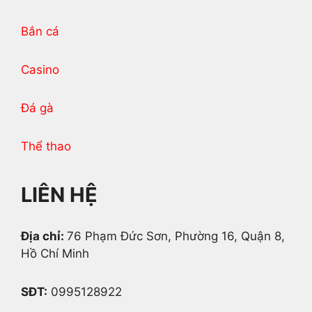
Bắn cá
Casino
Đá gà
Thể thao
LIÊN HỆ
Địa chỉ:
76 Phạm Đức Sơn, Phường 16, Quận 8,
Hồ Chí Minh
SĐT:
0995128922