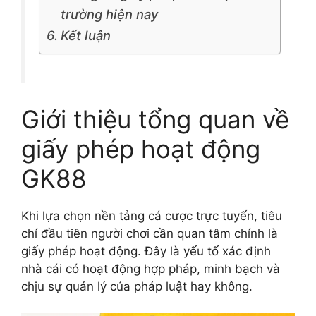
trường hiện nay
Kết luận
Giới thiệu tổng quan về
giấy phép hoạt động
GK88
Khi lựa chọn nền tảng cá cược trực tuyến, tiêu
chí đầu tiên người chơi cần quan tâm chính là
giấy phép hoạt động. Đây là yếu tố xác định
nhà cái có hoạt động hợp pháp, minh bạch và
chịu sự quản lý của pháp luật hay không.