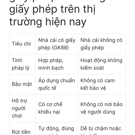
giấy phép trên thị
trường hiện nay
Nhà cái có giấy
Nhà cái không có
Tiêu chí
phép (GK88)
giấy phép
Tính
Hợp pháp,
Hoạt động không
pháp lý
minh bạch
kiểm soát
Áp dụng chuẩn
Không có cam
Bảo mật
quốc tế
kết bảo vệ
Hỗ trợ
Có cơ chế
Không có nơi bảo
người
khiếu nại
vệ người dùng
chơi
Tự động, đúng
Dễ bị chậm hoặc
Rút tiền