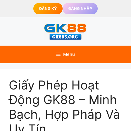
Chuyển
ĐĂNG KÝ
ĐĂNG NHẬP
đến
nội
dung
Menu
Giấy Phép Hoạt
Động GK88 – Minh
Bạch, Hợp Pháp Và
Uy Tín