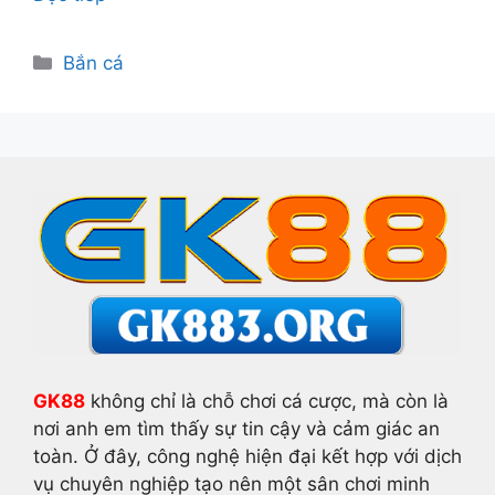
Danh
Bắn cá
mục
GK88
không chỉ là chỗ chơi cá cược, mà còn là
nơi anh em tìm thấy sự tin cậy và cảm giác an
toàn. Ở đây, công nghệ hiện đại kết hợp với dịch
vụ chuyên nghiệp tạo nên một sân chơi minh