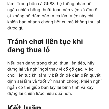
lầm. Trong bắn cá GK88, hệ thống phân bổ
ngẫu nhiên bằng thuật toán nên việc xả đạn ồ
ạt không hề đảm bảo ra cá lớn. Việc này chỉ
khiến bạn nhanh chóng hết xu mà không thu lại
được gì.
Tránh chơi liên tục khi
đang thua lỗ
Nếu bạn đang trong chuỗi thua liên tiếp, hãy
dừng lại và nghỉ ngơi thay vì cố gỡ gạc. Việc
chơi liên tục khi tâm lý bất ổn dễ dẫn đến quyết
định sai lầm và “đốt ví” nhanh chóng. Phiên nghỉ
ngắn có thể giúp bạn lấy lại bình tĩnh và xây
dựng lại chiến lược hiệu quả hơn.
Kết luận