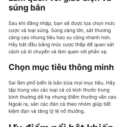
súng bắn
Sau khi đăng nhập, bạn sẽ được lựa chọn mức
cược và loại súng. Súng càng lớn, sát thương
càng cao nhưng tiêu hao xu cũng nhanh hơn.
Hãy bắt đầu bằng mức cược thấp để quan sát
cách cá di chuyển và làm quen với phản xạ.
Chọn mục tiêu thông minh
Sai lầm phổ biến là bắn bừa mọi mục tiêu. Hãy
tập trung vào các loại cá có kích thước trung
bình thường dễ hạ nhưng điểm thưởng vẫn cao.
Ngoài ra, săn các đàn cá theo nhóm giúp tiết
kiệm đạn và tăng tỷ lệ nổ thưởng.