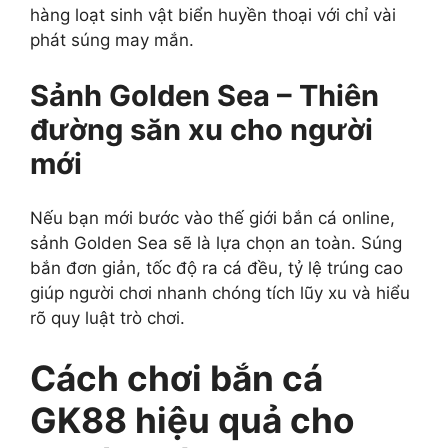
hàng loạt sinh vật biển huyền thoại với chỉ vài
phát súng may mắn.
Sảnh Golden Sea – Thiên
đường săn xu cho người
mới
Nếu bạn mới bước vào thế giới bắn cá online,
sảnh Golden Sea sẽ là lựa chọn an toàn. Súng
bắn đơn giản, tốc độ ra cá đều, tỷ lệ trúng cao
giúp người chơi nhanh chóng tích lũy xu và hiểu
rõ quy luật trò chơi.
Cách chơi bắn cá
GK88 hiệu quả cho