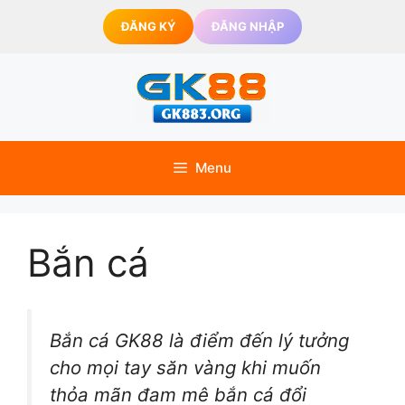
Chuyển
ĐĂNG KÝ
ĐĂNG NHẬP
đến
nội
dung
Menu
Bắn cá
Bắn cá GK88 là điểm đến lý tưởng
cho mọi tay săn vàng khi muốn
thỏa mãn đam mê bắn cá đổi