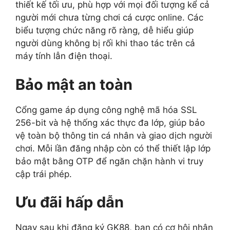
thiết kế tối ưu, phù hợp với mọi đối tượng kể cả
người mới chưa từng chơi cá cược online. Các
biểu tượng chức năng rõ ràng, dễ hiểu giúp
người dùng không bị rối khi thao tác trên cả
máy tính lẫn điện thoại.
Bảo mật an toàn
Cổng game áp dụng công nghệ mã hóa SSL
256-bit và hệ thống xác thực đa lớp, giúp bảo
vệ toàn bộ thông tin cá nhân và giao dịch người
chơi. Mỗi lần đăng nhập còn có thể thiết lập lớp
bảo mật bằng OTP để ngăn chặn hành vi truy
cập trái phép.
Ưu đãi hấp dẫn
Ngay sau khi đăng ký GK88, bạn có cơ hội nhận