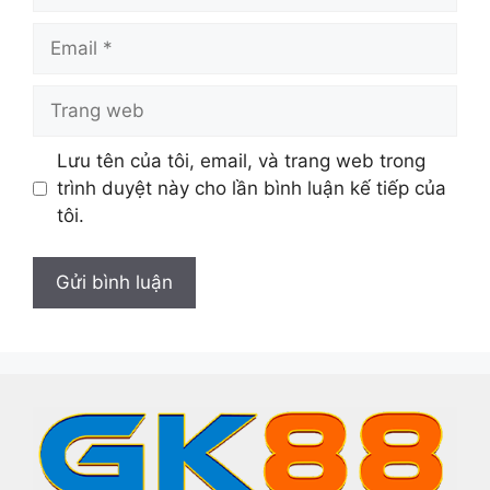
Email
Trang
web
Lưu tên của tôi, email, và trang web trong
trình duyệt này cho lần bình luận kế tiếp của
tôi.