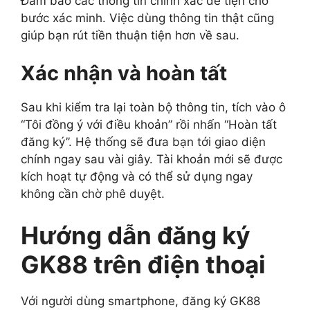
Đảm bảo các thông tin chính xác để tiện cho
bước xác minh. Việc dùng thông tin thật cũng
giúp bạn rút tiền thuận tiện hơn về sau.
Xác nhận và hoàn tất
Sau khi kiểm tra lại toàn bộ thông tin, tích vào ô
“Tôi đồng ý với điều khoản” rồi nhấn “Hoàn tất
đăng ký”. Hệ thống sẽ đưa bạn tới giao diện
chính ngay sau vài giây. Tài khoản mới sẽ được
kích hoạt tự động và có thể sử dụng ngay
không cần chờ phê duyệt.
Hướng dẫn đăng ký
GK88 trên điện thoại
Với người dùng smartphone, đăng ký GK88