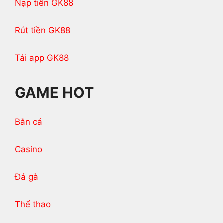
Nạp tiền GK88
Rút tiền GK88
Tải app GK88
GAME HOT
Bắn cá
Casino
Đá gà
Thể thao