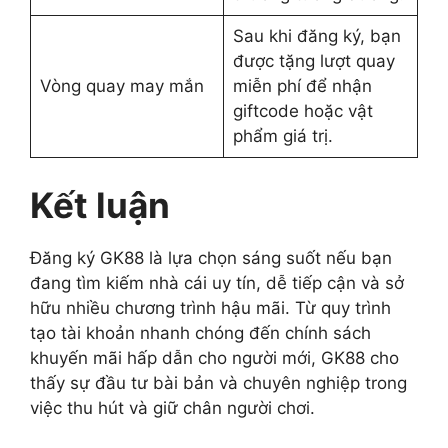
Sau khi đăng ký, bạn
được tặng lượt quay
Vòng quay may mắn
miễn phí để nhận
giftcode hoặc vật
phẩm giá trị.
Kết luận
Đăng ký GK88 là lựa chọn sáng suốt nếu bạn
đang tìm kiếm nhà cái uy tín, dễ tiếp cận và sở
hữu nhiều chương trình hậu mãi. Từ quy trình
tạo tài khoản nhanh chóng đến chính sách
khuyến mãi hấp dẫn cho người mới, GK88 cho
thấy sự đầu tư bài bản và chuyên nghiệp trong
việc thu hút và giữ chân người chơi.