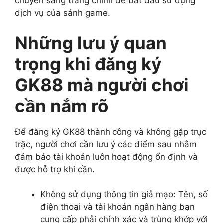
chuyển sang trang chính để bắt đầu sử dụng
dịch vụ của sảnh game.
Những lưu ý quan
trọng khi đăng ký
GK88 mà người chơi
cần nắm rõ
Để đăng ký GK88 thành công và không gặp trục
trặc, người chơi cần lưu ý các điểm sau nhằm
đảm bảo tài khoản luôn hoạt động ổn định và
được hỗ trợ khi cần.
Không sử dụng thông tin giả mạo: Tên, số
điện thoại và tài khoản ngân hàng bạn
cung cấp phải chính xác và trùng khớp với