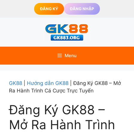
Chuyển
ĐĂNG KÝ
ĐĂNG NHẬP
đến
nội
dung
Menu
GK88
|
Hướng dẫn GK88
|
Đăng Ký GK88 – Mở
Ra Hành Trình Cá Cược Trực Tuyến
Đăng Ký GK88 –
Mở Ra Hành Trình