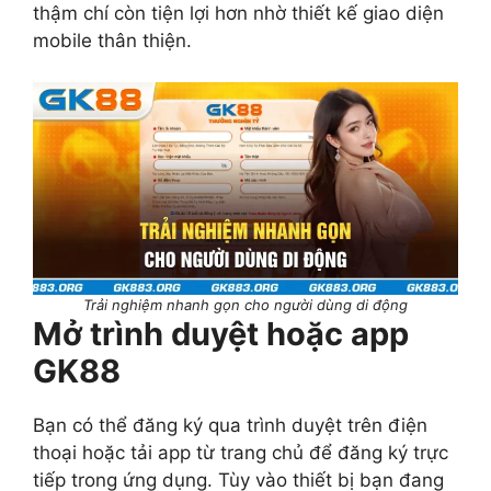
thậm chí còn tiện lợi hơn nhờ thiết kế giao diện
mobile thân thiện.
Trải nghiệm nhanh gọn cho người dùng di động
Mở trình duyệt hoặc app
GK88
Bạn có thể đăng ký qua trình duyệt trên điện
thoại hoặc tải app từ trang chủ để đăng ký trực
tiếp trong ứng dụng. Tùy vào thiết bị bạn đang