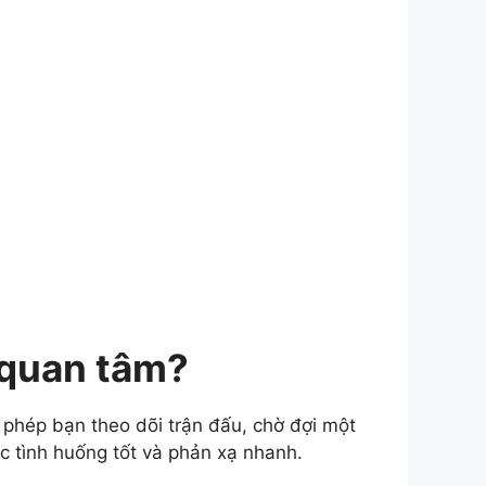
 quan tâm?
o phép bạn theo dõi trận đấu, chờ đợi một
c tình huống tốt và phản xạ nhanh.