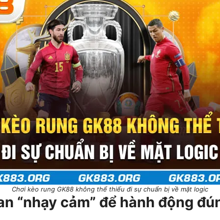
Chơi kèo rung GK88 không thể thiếu đi sự chuẩn bị về mặt logic
ian “nhạy cảm” để hành động đú