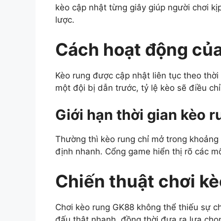
kèo cập nhật từng giây giúp người chơi kị
lược.
Cách hoạt động của
Kèo rung được cập nhật liên tục theo thời 
một đội bị dẫn trước, tỷ lệ kèo sẽ điều ch
Giới hạn thời gian kèo r
Thường thì kèo rung chỉ mở trong khoảng 6
định nhanh. Cổng game hiển thị rõ các mốc
Chiến thuật chơi kè
Chơi kèo rung GK88 không thể thiếu sự ch
đấu thật nhanh, đồng thời đưa ra lựa chọn 