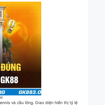
88
nis và cầu lông. Giao diện hiển thị tỷ lệ