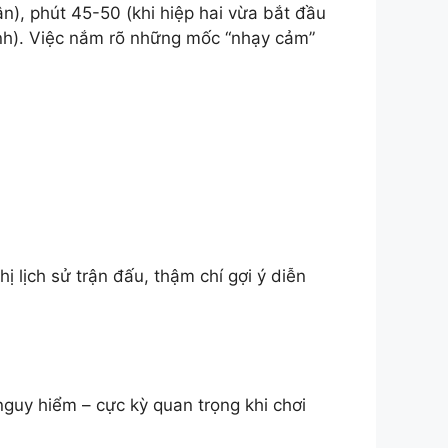
n), phút 45-50 (khi hiệp hai vừa bắt đầu
ạnh). Việc nắm rõ những mốc “nhạy cảm”
hị lịch sử trận đấu, thậm chí gợi ý diễn
g nguy hiểm – cực kỳ quan trọng khi chơi