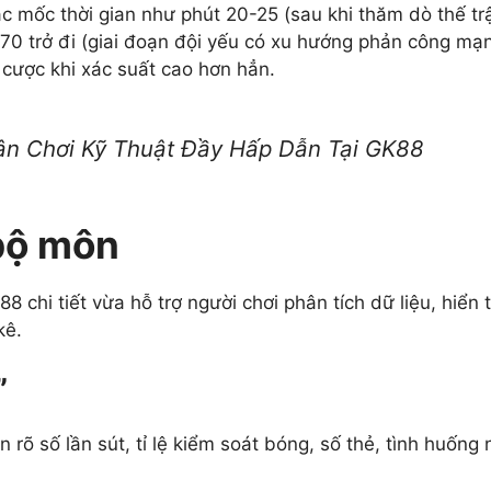
c mốc thời gian như phút 20-25 (sau khi thăm dò thế trậ
 70 trở đi (giai đoạn đội yếu có xu hướng phản công m
cược khi xác suất cao hơn hẳn.
n Chơi Kỹ Thuật Đầy Hấp Dẫn Tại GK88
bộ môn
 chi tiết vừa hỗ trợ người chơi phân tích dữ liệu, hiển t
kê.
”
ìn rõ số lần sút, tỉ lệ kiểm soát bóng, số thẻ, tình huốn