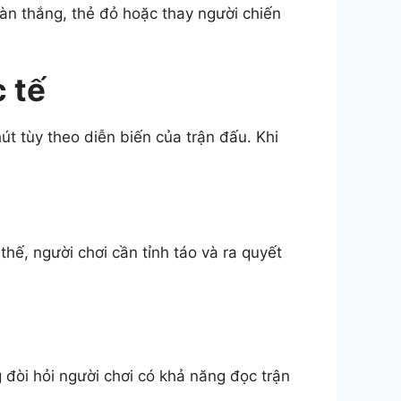
bàn thắng, thẻ đỏ hoặc thay người chiến
 tế
hút tùy theo diễn biến của trận đấu. Khi
hế, người chơi cần tỉnh táo và ra quyết
 đòi hỏi người chơi có khả năng đọc trận