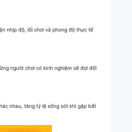
n nhịp độ, lối chơi và phong độ thực tế
hững người chơi có kinh nghiệm sẽ đợi đối
hác nhau, tăng tỷ lệ sống sót khi gặp bất