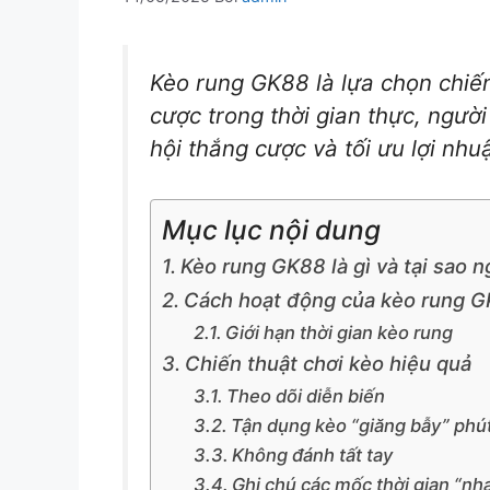
Kèo rung GK88 là lựa chọn chiến
cược trong thời gian thực, người
hội thắng cược và tối ưu lợi nhuận
Mục lục nội dung
Kèo rung GK88 là gì và tại sao 
Cách hoạt động của kèo rung G
Giới hạn thời gian kèo rung
Chiến thuật chơi kèo hiệu quả
Theo dõi diễn biến
Tận dụng kèo “giăng bẫy” phú
Không đánh tất tay
Ghi chú các mốc thời gian “n