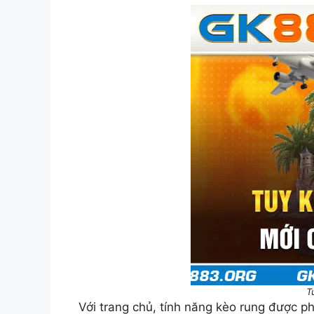
T
Với trang chủ, tính năng kèo rung được ph