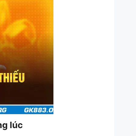
ng lúc