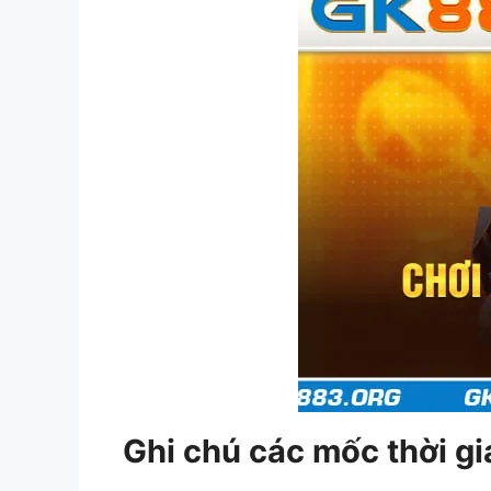
Ghi chú các mốc thời g