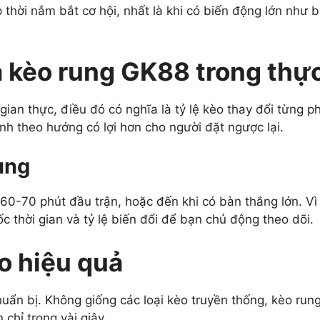
p thời nắm bắt cơ hội, nhất là khi có biến động lớn như 
 kèo rung GK88 trong thực
gian thực, điều đó có nghĩa là tỷ lệ kèo thay đổi từng p
ỉnh theo hướng có lợi hơn cho người đặt ngược lại.
ung
0-70 phút đầu trận, hoặc đến khi có bàn thắng lớn. Vì t
 thời gian và tỷ lệ biến đổi để bạn chủ động theo dõi.
o hiệu quả
uẩn bị. Không giống các loại kèo truyền thống, kèo rung
chỉ trong vài giây.