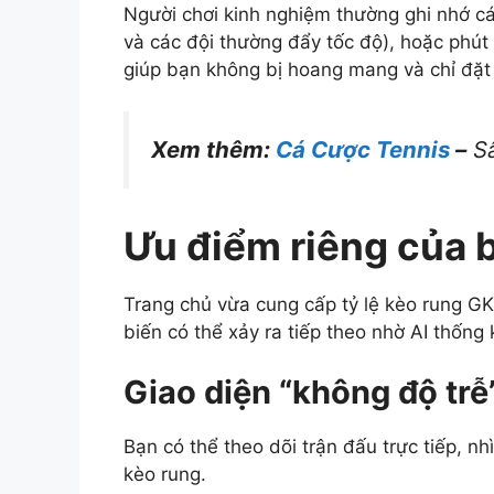
Người chơi kinh nghiệm thường ghi nhớ cá
và các đội thường đẩy tốc độ), hoặc phút
giúp bạn không bị hoang mang và chỉ đặt 
Xem thêm:
Cá Cược Tennis
–
Sâ
Ưu điểm riêng của 
Trang chủ vừa cung cấp tỷ lệ kèo rung GK88
biến có thể xảy ra tiếp theo nhờ AI thống 
Giao diện “không độ trễ
Bạn có thể theo dõi trận đấu trực tiếp, nh
kèo rung.