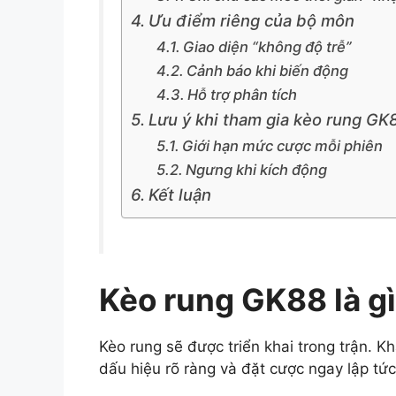
Ưu điểm riêng của bộ môn
Giao diện “không độ trễ”
Cảnh báo khi biến động
Hỗ trợ phân tích
Lưu ý khi tham gia kèo rung GK8
Giới hạn mức cược mỗi phiên
Ngưng khi kích động
Kết luận
Kèo rung GK88 là gì
Kèo rung sẽ được triển khai trong trận. K
dấu hiệu rõ ràng và đặt cược ngay lập tứ